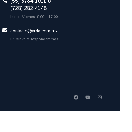
(55) 5784-1011 o
(728) 282-4148
Lunes-Viernes: 8:00 – 17:00
contacto@arda.com.mx
En breve te responderemos