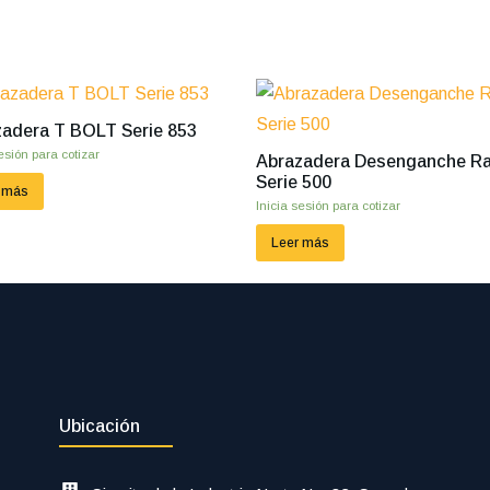
adera T BOLT Serie 853
esión para cotizar
Abrazadera Desenganche R
Serie 500
 más
Inicia sesión para cotizar
Leer más
Ubicación