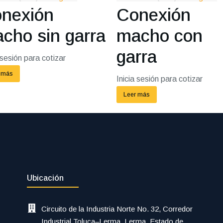
nexión
Conexión
cho sin garra
macho con
garra
 sesión para cotizar
 más
Inicia sesión para cotizar
Leer más
Ubicación
Circuito de la Industria Norte No. 32, Corredor
Industrial Toluca–Lerma, Lerma, Estado de