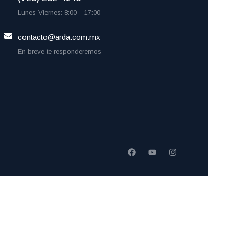
Lunes-Viernes: 8:00 – 17:00
contacto@arda.com.mx
En breve te responderemos